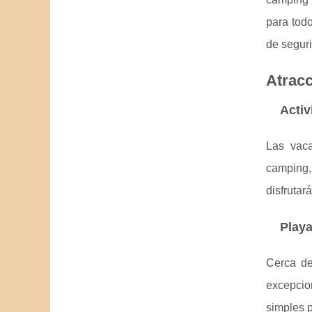
para tod
de seguri
Atracc
Activ
Las vaca
camping,
disfrutar
Playa
Cerca de
excepcio
simples p