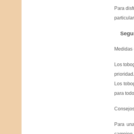
Para disf
particula
Segur
Medidas 
Los tobo
priorida
Los tobog
para todo
Consejos
Para una
camping c