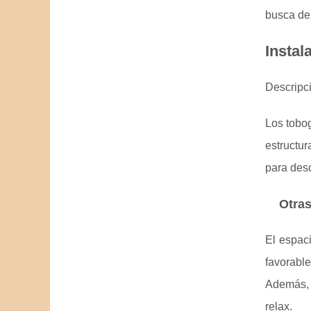
busca de 
Instal
Descripc
Los tobog
estructu
para desc
Otras
El espaci
favorabl
Además, 
relax.