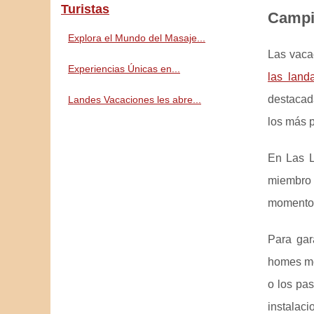
Turistas
Campi
Explora el Mundo del Masaje...
Las vaca
Experiencias Únicas en...
las land
destacad
Landes Vacaciones les abre...
los más p
En Las L
miembro d
momentos 
Para gar
homes mo
o los pas
instalac