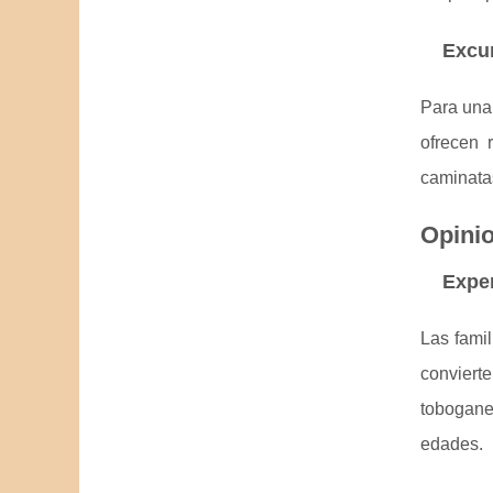
Excur
Para una
ofrecen 
caminatas
Opinio
Exper
Las fami
conviert
tobogane
edades.