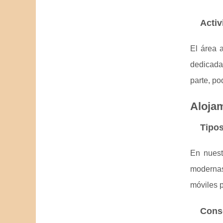
Activ
El área 
dedicada
parte, po
Aloja
Tipos
En nuest
modernas
móviles 
Conse